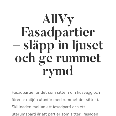
AllVy
Fasadpartier
– släpp in ljuset
och ge rummet
rymd
Fasadpartier är det som sitter i din husvägg och
förenar miljön utanför med rummet det sitter i.
Skillnaden mellan ett fasadparti och ett
uterumsparti är att partier som sitter i fasaden