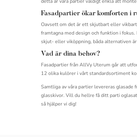
detta är våra partier väldigt enkla att mon
Fasadpartier ökar komforten i
Oavsett om det är ett skjutbart eller vikbar
framtagna med design och funktion i fokus. 
skjut- eller viköppning, båda alternativen är 
Vad är dina behov?
Fasadpartier från AllVy Uterum går att utf
12 olika kulörer i vårt standardsortiment k
Samtliga av våra partier levereras glasade 
glasskivor. Vill du hellre få ditt parti oglas
så hjälper vi dig!