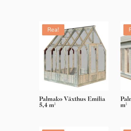
Rea!
Palmako Växthus Emilia
Pal
5,4 m²
m²