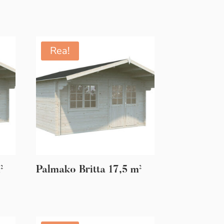
Rea!
²
Palmako Britta 17,5 m²