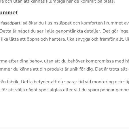
tera och utan att kännas klumpiga när de kommit på plats.
 rummet
t fasadparti så ökar du ljusinsläppet och komforten i rummet av
Detta är något du ser i alla genomtänkta detaljer. Det gör ing
lika lätta att öppna och hantera, lika snygga och framför allt, li
orma efter dina behov, utan att du behöver kompromissa med hö
ommer du känna att din produkt är unik för dig. Det är trots al
från fabrik. Detta betyder att du sparar tid vid montering och 
at för att välja något specialglas eller vill du spara pengar genom