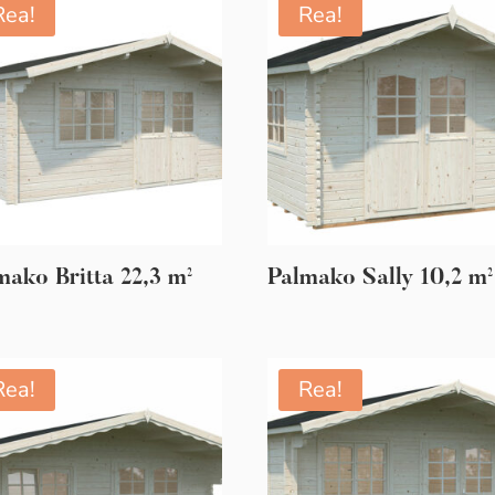
Rea!
Rea!
mako Britta 22,3 m²
Palmako Sally 10,2 m²
Rea!
Rea!