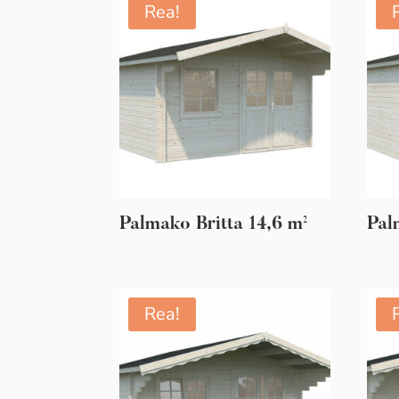
Rea!
Palmako Britta 14,6 m²
Pal
Rea!