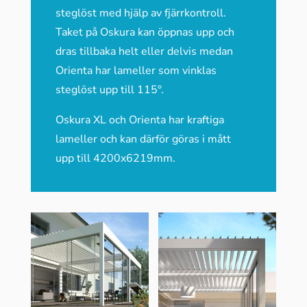
steglöst med hjälp av fjärrkontroll.
Taket på Oskura kan öppnas upp och
dras tillbaka helt eller delvis medan
Orienta har lameller som vinklas
steglöst upp till 115°.
Oskura XL och Orienta har kraftiga
lameller och kan därför göras i mått
upp till 4200x6219mm.