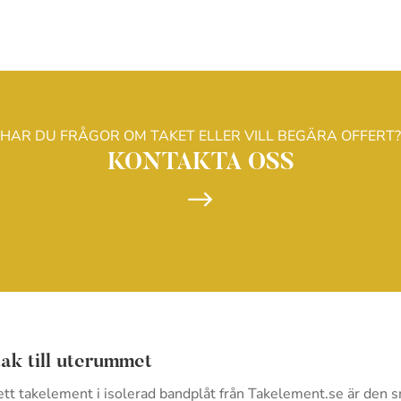
HAR DU FRÅGOR OM TAKET ELLER VILL BEGÄRA OFFERT?
KONTAKTA OSS
$
ak till uterummet
ett takelement i isolerad bandplåt från Takelement.se är den