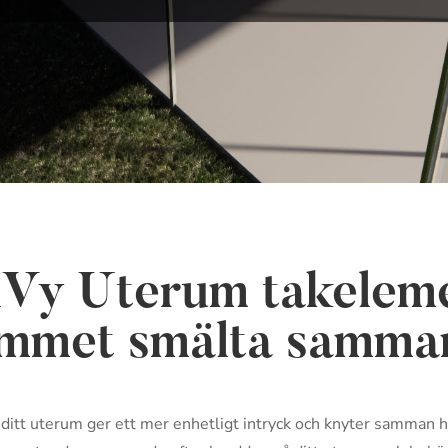
lVy Uterum takelem
ummet smälta samma
å ditt uterum ger ett mer enhetligt intryck och knyter samma