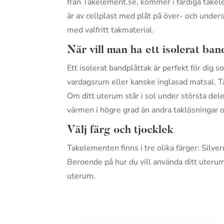
från Takelement.se, kommer i färdiga take
är av cellplast med plåt på över- och under
med valfritt takmaterial.
När vill man ha ett isolerat ba
Ett isolerat bandplåttak är perfekt för dig
vardagsrum eller kanske inglasad matsal. Ta
Om ditt uterum står i sol under största dele
värmen i högre grad än andra taklösningar 
Välj färg och tjocklek
Takelementen finns i tre olika färger: Silv
Beroende på hur du vill använda ditt uterum 
uterum.