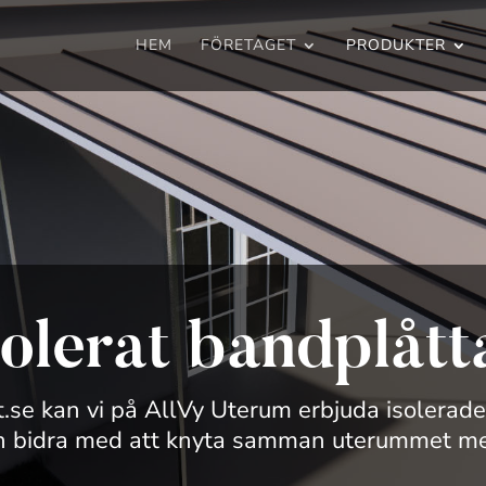
HEM
FÖRETAGET
PRODUKTER
solerat bandplått
 kan vi på AllVy Uterum erbjuda isolerade b
an bidra med att knyta samman uterummet me