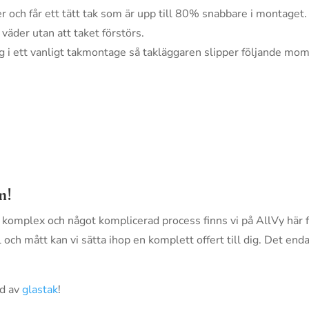
 och får ett tätt tak som är upp till 80% snabbare i montaget.
väder utan att taket förstörs.
eg i ett vanligt takmontage så takläggaren slipper följande mo
n!
 komplex och något komplicerad process finns vi på AllVy här f
h mått kan vi sätta ihop en komplett offert till dig. Det end
ud av
glastak
!