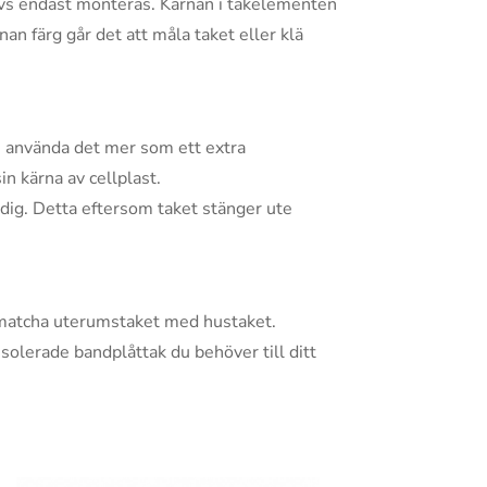
övs endast monteras. Kärnan i takelementen
an färg går det att måla taket eller klä
ke använda det mer som ett extra
n kärna av cellplast.
 dig. Detta eftersom taket stänger ute
an matcha uterumstaket med hustaket.
isolerade bandplåttak du behöver till ditt