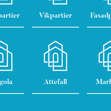
partier
Vikpartier
Fasadp
gola
Attefall
Mark