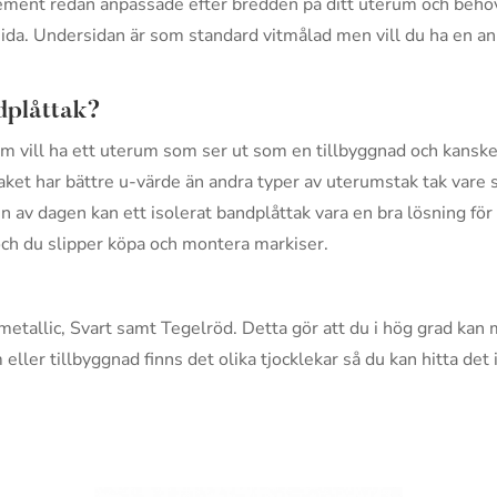
lement redan anpassade efter bredden på ditt uterum och beh
sida. Undersidan är som standard vitmålad men vill du ha en ann
ndplåttak?
 som vill ha ett uterum som ser ut som en tillbyggnad och kans
ket har bättre u-värde än andra typer av uterumstak tak vare si
n av dagen kan ett isolerat bandplåttak vara en bra lösning för
och du slipper köpa och montera markiser.
ermetallic, Svart samt Tegelröd. Detta gör att du i hög grad k
eller tillbyggnad finns det olika tjocklekar så du kan hitta det 