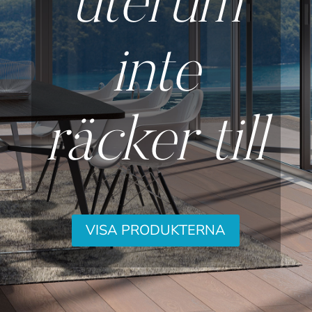
uterum
inte
räcker till
VISA PRODUKTERNA