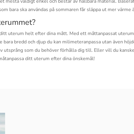
det mesta väldigt enkel och består av hållbara material. Baser
m som bara ska användas på sommaren får släppa ut mer värme 
uterummet?
 ditt uterum helt efter dina mått. Med ett måttanpassat uteru
inte bara bredd och djup du kan milimeteranpassa utan även höjd
 utsprång som du behöver förhålla dig till. Eller vill du kanske
g måtanpassa ditt uterum efter dina önskemål!