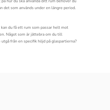
at på hur du ska använda ditt rum behöver du
än det som används under en längre period.
m kan du få ett rum som passar helt mot
en. Något som är jättebra om du till
 utgå från en specifik höjd på glaspartierna?