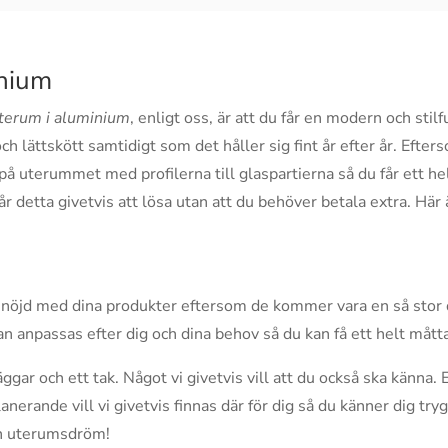
inium
terum i aluminium
, enligt oss, är att du får en modern och sti
ch lättskött samtidigt som det håller sig fint år efter år. Eft
uterummet med profilerna till glaspartierna så du får ett helt
 detta givetvis att lösa utan att du behöver betala extra. Här 
lt nöjd med dina produkter eftersom de kommer vara en så stor d
kan anpassas efter dig och dina behov så du kan få ett helt må
gar och ett tak. Något vi givetvis vill att du också ska känna.
nerande vill vi givetvis finnas där för dig så du känner dig tr
din uterumsdröm!