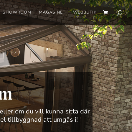
SHOWROOM
MAGASINET
WEBBUTIK
um
ler om du vill kunna sitta där
el tillbyggnad att umgås i!