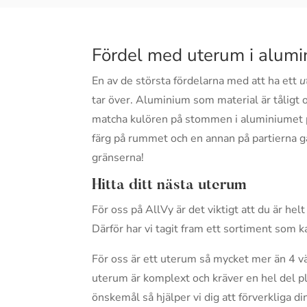
Fördel med uterum i alum
En av de största fördelarna med att ha ett
u
tar över. Aluminium som material är tåligt o
matcha kulören på stommen i aluminiumet på 
färg på rummet och en annan på partierna går
gränserna!
Hitta ditt nästa uterum
För oss på AllVy är det viktigt att du är he
Därför har vi tagit fram ett sortiment som 
För oss är ett uterum så mycket mer än 4 väg
uterum är komplext och kräver en hel del pla
önskemål så hjälper vi dig att förverkliga 