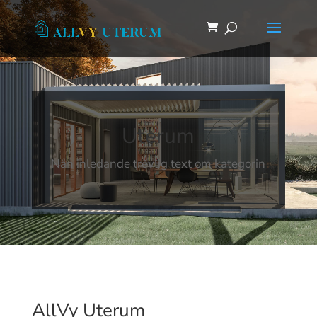
Uterum
Nån inledande trevlig text om kategorin
AllVy Uterum