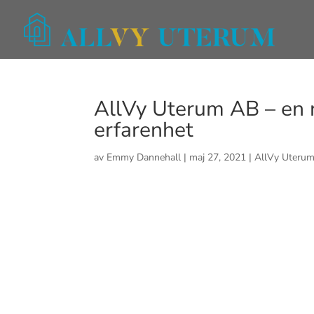
AllVy Uterum AB – en n
erfarenhet
av
Emmy Dannehall
|
maj 27, 2021
|
AllVy Uteru