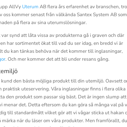
 upp AllVy
Uterum
AB flera års erfarenhet av branschen, tro
en av oss kommer senast från välkända Santex System AB som
den på flera av sina uterumslösningar.
 var synd att låta vissa av produkterna gå i graven och där
n har sortimentet ökat till vad du ser idag, en bredd vi är
 allt du kan tänkas behöva när det kommer till inglasningar,
gor
. Och mer kommer det att bli under resans gång.
temiljö
 kund den bästa möjliga produkt till din utemiljö. Oavsett 
praktisk uteservering. Våra inglasningar finns i flera olika
itta den produkt som passar sig bäst. Det är ingen slump att
 vi menar det. Detta eftersom du kan göra så många val på 
g till standardmått vilket gör att vi vågar sticka ut hakan 
å märka när du läser om våra produkter. Men framförallt, d