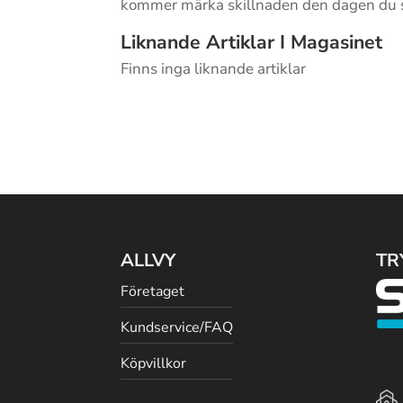
kommer märka skillnaden den dagen du st
Liknande Artiklar I Magasinet
Finns inga liknande artiklar
ALLVY
TR
Företaget
Kundservice/FAQ
Köpvillkor