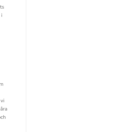
ts
 i
om
 vi
våra
och
u