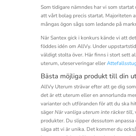
Som tidigare nämndes har vi som startat
att vårt bolag precis startat. Majoritet
mångas ögon sågs som ledande på markna
När Santex gick i konkurs kände vi att det
föddes idén om AllVy. Under uppstartstide
väldigt stolta över. Här finns i stort sett
uterum, uteserveringar eller
Attefallsstu
Bästa möjliga produkt till din u
AllVy Uterum strävar efter att ge dig som
det är ett uterum eller en annorlunda men 
varianter och utföranden för att du ska h
säger
När vanliga uterum inte räcker till
,
produkter. Du slipper dessutom anpassa di
säga att vi är unika. Det kommer du ocks