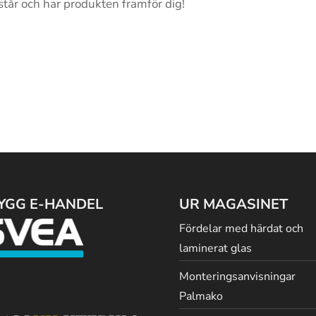
år och har produkten framför dig!
YGG E-HANDEL
UR MAGASINET
Fördelar med härdat och
laminerat glas
Monteringsanvisningar
Palmako