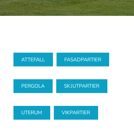
ATTEFALL
FASADPARTIER
PERGOLA
SKJUTPARTIER
UTERUM
VIKPARTIER