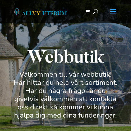
Webbutik
Välkommen till vår webbutik!
Här hittar du hela vårt sortiment.
Har du några frågor är du
givetvis välkommen att kontakta
oss direkt så kommer vi kunna
hjälpa dig med dina funderingar.