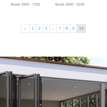
Bredd: 3950 - 7100
Bredd: 4500 - 8100
←
1
2
3
…
7
8
9
10