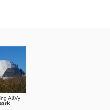
ng AllVy
assic