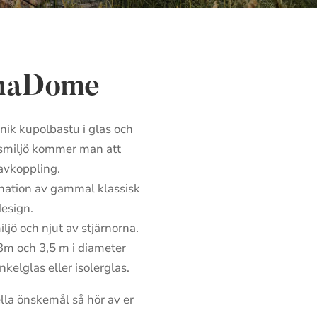
unaDome
ik kupolbastu i glas och
lasmiljö kommer man att
avkoppling.
nation av gammal klassisk
esign.
ljö och njut av stjärnorna.
 3m och 3,5 m i diameter
nkelglas eller isolerglas.
ella önskemål så hör av er