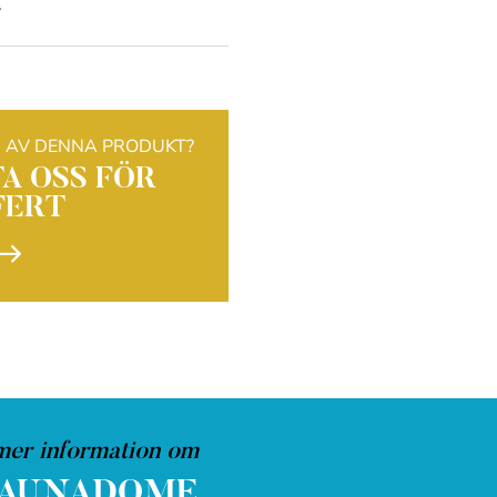
.
D AV DENNA PRODUKT?
A OSS FÖR
FERT
$
mer information om
SAUNADOME