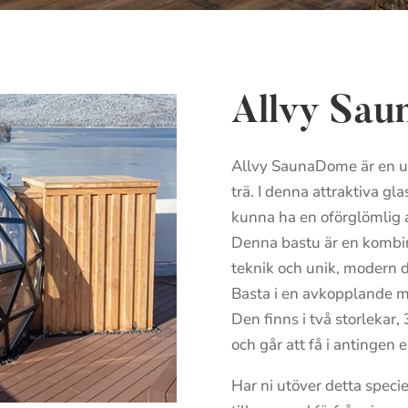
Allvy Sa
Allvy SaunaDome är en un
trä. I denna attraktiva g
kunna ha en oförglömlig 
Denna bastu är en kombi
teknik och unik, modern d
Basta i en avkopplande mi
Den finns i två storlekar,
och går att få i antingen e
Har ni utöver detta speci