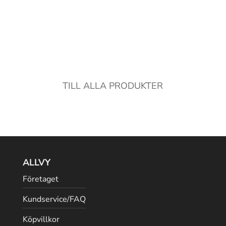
Hela vårt sortiment på ett ställe!
I vår webbutik kan du ta del av vårt breda
sortiment och enkelt filtrera ut de produkter du
är intresserad av.
TILL ALLA PRODUKTER
ALLVY
Företaget
Kundservice/FAQ
Köpvillkor