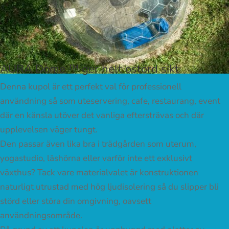
AURA Dome ™ ger helt ostörd sikt
Denna kupol är ett perfekt val för professionell
användning så som uteservering, cafe, restaurang, event
där en känsla utöver det vanliga eftersträvas och där
upplevelsen väger tungt.
Den passar även lika bra i trädgården som uterum,
yogastudio, läshörna eller varför inte ett exklusivt
växthus? Tack vare materialvalet är konstruktionen
naturligt utrustad med hög ljudisolering så du slipper bli
störd eller störa din omgivning, oavsett
användningsområde.