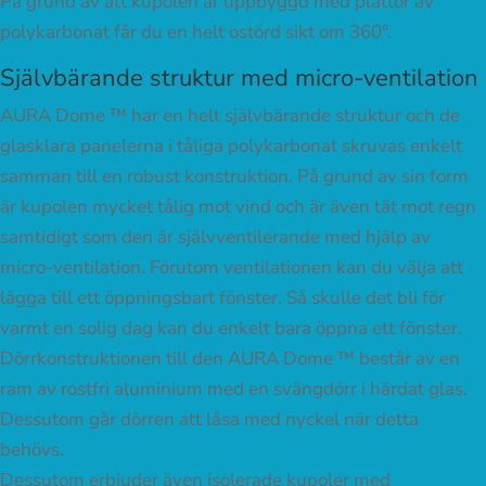
På grund av att kupolen är uppbyggd med plattor av
polykarbonat får du en helt ostörd sikt om 360°.
Självbärande struktur med micro-ventilation
AURA Dome ™ har en helt självbärande struktur och de
glasklara panelerna i tåliga polykarbonat skruvas enkelt
samman till en robust konstruktion. På grund av sin form
är kupolen mycket tålig mot vind och är även tät mot regn
samtidigt som den är självventilerande med hjälp av
micro-ventilation. Förutom ventilationen kan du välja att
lägga till ett öppningsbart fönster. Så skulle det bli för
varmt en solig dag kan du enkelt bara öppna ett fönster.
Dörrkonstruktionen till den AURA Dome ™ består av en
ram av rostfri aluminium med en svängdörr i härdat glas.
Dessutom går dörren att låsa med nyckel när detta
behövs.
Dessutom erbjuder även isolerade kupoler med