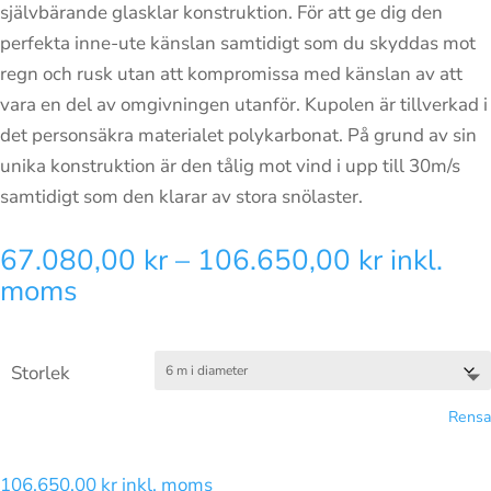
självbärande glasklar konstruktion. För att ge dig den
perfekta inne-ute känslan samtidigt som du skyddas mot
regn och rusk utan att kompromissa med känslan av att
vara en del av omgivningen utanför. Kupolen är tillverkad i
det personsäkra materialet polykarbonat. På grund av sin
unika konstruktion är den tålig mot vind i upp till 30m/s
samtidigt som den klarar av stora snölaster.
Prisinter
67.080,00
kr
–
106.650,00
kr
inkl.
67.080,
moms
till
106.650
Storlek
Rensa
106.650,00
kr
inkl. moms