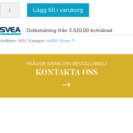
AURA
Lägg till i varukorg
Dome
™
Delbetalning från
2.520,00
kr
/månad
mängd
Artikelnr:
N/A
Kategori:
AURA Dome ™
FRÅGOR KRING DIN BESTÄLLNING?
KONTAKTA OSS
$