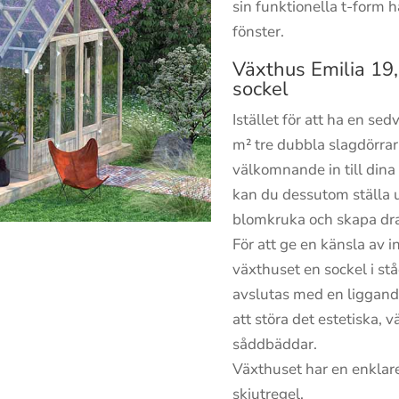
sin funktionella t-form 
fönster.
Växthus Emilia 19,
sockel
Istället för att ha en se
m² tre dubbla slagdörrar
välkomnande in till dina
kan du dessutom ställa 
blomkruka och skapa dr
För att ge en känsla av i
växthuset en sockel i s
avslutas med en liggande
att störa det estetiska, vä
såddbäddar.
Växthuset har en enklar
skjutregel.