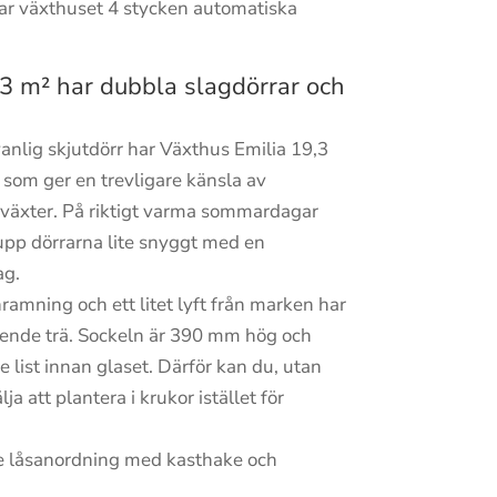
har växthuset 4 stycken automatiska
3 m² har dubbla slagdörrar och
dvanlig skjutdörr har Växthus Emilia 19,3
 som ger en trevligare känsla av
 växter. På riktigt varma sommardagar
upp dörrarna lite snyggt med en
ag.
nramning och ett litet lyft från marken har
tående trä. Sockeln är 390 mm hög och
 list innan glaset. Därför kan du, utan
lja att plantera i krukor istället för
e låsanordning med kasthake och