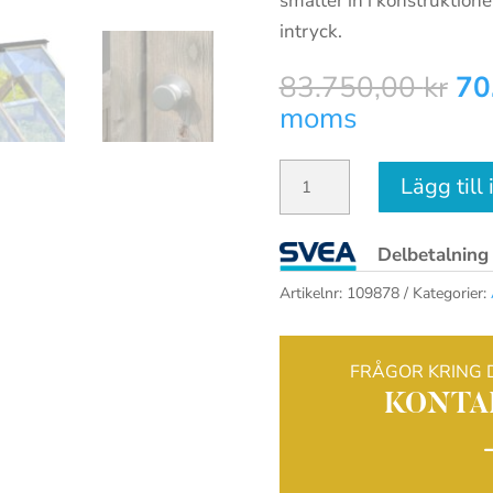
smälter in i konstruktione
intryck.
De
83.750,00
kr
70
ur
moms
pri
var
Palmako
Lägg till
83
Växthus
Emilia
Delbetalning
19,3
Artikelnr:
109878
Kategorier:
m²
mängd
FRÅGOR KRING 
KONTA