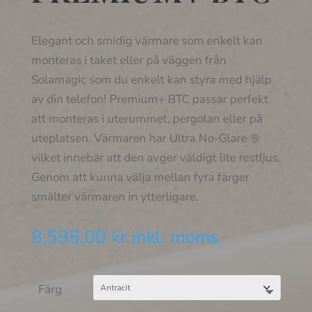
Elegant och smidig värmare som enkelt kan
monteras i taket eller på väggen från
Solamagic som du enkelt kan styra med hjälp
av din telefon! Premium+ BTC passar perfekt
att monteras i uterummet, pergolan eller på
uteplatsen. Värmaren har Ultra No-Glare ®
vilket innebär att den avger väldigt lite restljus.
Genom att kunna välja mellan fyra färger
smälter värmaren in ytterligare.
8.595,00
kr
inkl. moms
Färg