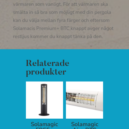
värmaren som vanligt. För att värmaren ska
smälta in så bra som möjligt med din pergola
kan du välja mellan fyra färger och eftersom
Solamacis Premium+ BTC knappt avger något
restljus kommer du knappt tänka på den.
Relaterade
produkter
Solamagic
Solamagic