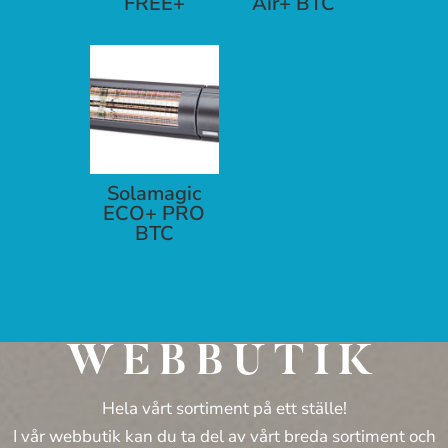
FREE+
Air+ BTC
Solamagic
ECO+ PRO
BTC
WEBBUTIK
Hela vårt sortiment på ett ställe!
I vår webbutik kan du ta del av vårt breda sortiment och