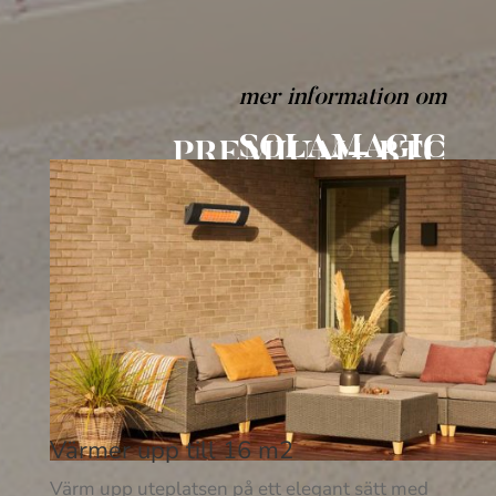
mer information om
SOLAMAGIC
PREMIUM+ BTC
Värmer upp till 16 m2
Värm upp uteplatsen på ett elegant sätt med