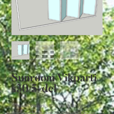
Sunroom Vikparti
s30 5-del
Sunroom Vikparti s30 5-del är ett parti
framtaget för uterum. Med sin unika design