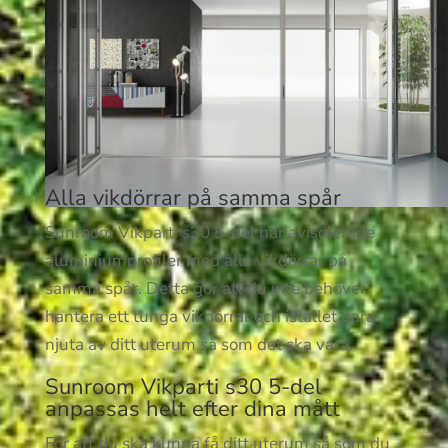
Alla vikdörrar på samma spår
Sunroom Vikparti s30 5-del har avisolerade
aluminiumprofiler med alla vikdörrar på
samma spår. Detta gör att du inte behöver
hantera ett tunga vikdörrar och istället bara
njuta av ditt uterum så som det ska vara.
Sunroom Vikparti s30 5-del
anpassas helt efter dina mått
För att du ska kunna få ditt uterum så som du