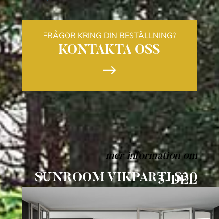
mängd
FRÅGOR KRING DIN BESTÄLLNING?
KONTAKTA OSS
$
mer information om
SUNROOM VIKPARTI S30
5-DEL