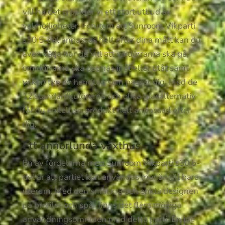
vill ha det erbjuder vi ett stort utbud av
valmöjligheter. Förutom att Sunroom Vikparti
s30 5-del anpassas helt efter dina mått kan du
även välja hur du vill att vikdörrarna ska gå,
om dörrarna ska öppnas inåt eller utåt samt
vilken typ av handtag som passar dig. Med de
12 standardkulörerna och olika glasalternativ
får du enkelt en produkt helt anpassad efter
dig.
Ett annorlunda växthus
En av fördelarna med Sunroom Vikparti s30 5-
del är att partiet kan användas mer än till bara
uterum. Med den smäckra och enkla designen
på profiler och spår finns det flera möjliga
användningsområden med detta parti. En idé