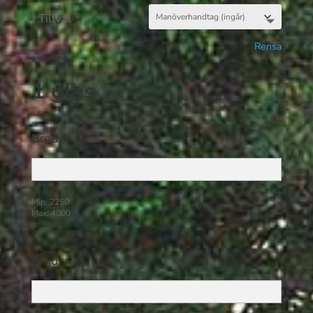
Tillval
Rensa
1 glas
Bredd
Min: 2250
Max: 4000
Höjd