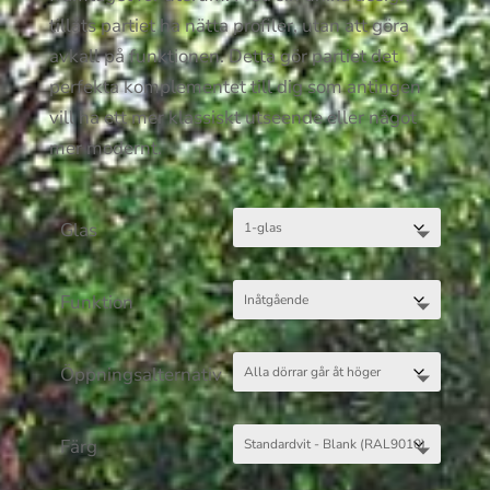
tillåts partiet ha nätta profiler, utan att göra
avkall på funktionen. Detta gör partiet det
perfekta komplementet till dig som antingen
vill ha ett mer klassiskt utseende eller något
mer modernt.
Glas
Funktion
Öppningsalternativ
Färg