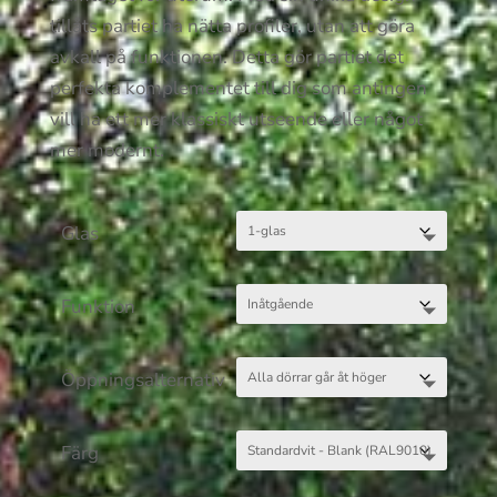
tillåts partiet ha nätta profiler, utan att göra
avkall på funktionen. Detta gör partiet det
perfekta komplementet till dig som antingen
vill ha ett mer klassiskt utseende eller något
mer modernt.
Glas
Funktion
Öppningsalternativ
Färg