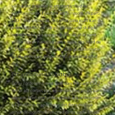
vill ha det erbjuder vi ett stort utbud av
valmöjligheter. Förutom att Sunroom Vikparti
s30 7-del anpassas helt efter dina mått kan du
även välja hur du vill att vikdörrarna ska gå,
om dörrarna ska öppnas inåt eller utåt samt
vilken typ av handtag som passar dig. Med de
12 standardkulörerna och olika glasalternativ
får du enkelt en produkt helt anpassad efter
dig.
Ett annorlunda växthus
En av fördelarna med Sunroom Vikparti s30 7-
del är att partiet kan användas mer än till bara
uterum. Med den smäckra och enkla designen
på profiler och spår finns det flera möjliga
användningsområden med detta parti. En idé