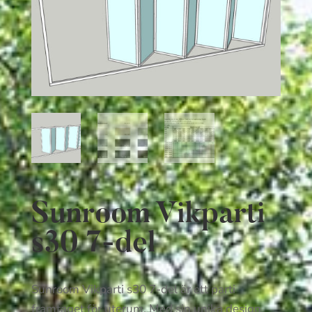
Sunroom Vikparti
s30 7-del
Sunroom Vikparti s30 7-del är ett parti
framtaget för uterum. Med sin unika design