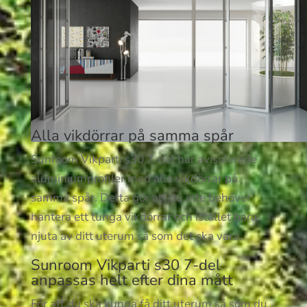
Alla vikdörrar på samma spår
Sunroom Vikparti s30 7-del har avisolerade
aluminiumprofiler med alla vikdörrar på
samma spår. Detta gör att du inte behöver
hantera ett tunga vikdörrar och istället bara
njuta av ditt uterum så som det ska vara.
Sunroom Vikparti s30 7-del
anpassas helt efter dina mått
För att du ska kunna få ditt uterum så som du