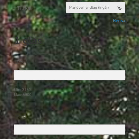
Tillval
Rensa
1 glas
Bredd
Min: 3150
Max: 5600
Höjd