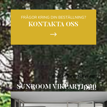
mängd
FRÅGOR KRING DIN BESTÄLLNING?
KONTAKTA OSS
$
mer information om
SUNROOM VIKPARTI S30
7-DEL