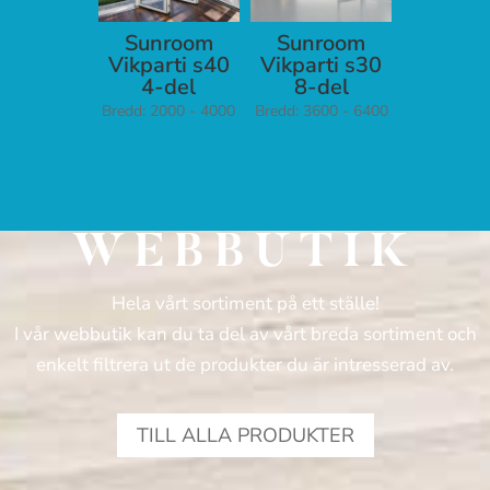
Sunroom
Sunroom
Vikparti s40
Vikparti s30
4-del
8-del
Bredd: 2000 - 4000
Bredd: 3600 - 6400
WEBBUTIK
Hela vårt sortiment på ett ställe!
I vår webbutik kan du ta del av vårt breda sortiment och
enkelt filtrera ut de produkter du är intresserad av.
TILL ALLA PRODUKTER