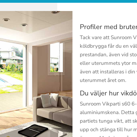
Profiler med brut
Tack vare att Sunroom Vi
köldbrygga får du en väl
prestandan, även vid sto
eller uterummets ytor ma
även att installeras i din
uterummet året om.
Du väljer hur vikd
Sunroom Vikparti s60 6-d
aluminiumskena. Detta gö
partiets tunga vikt, att 
upp och stänga till hur m