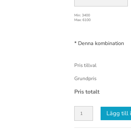
Min: 3400
Max: 6100
* Denna kombination
Pris tillval
Grundpris
Pris totalt
Sunroom
Lägg till
Vikparti
s60