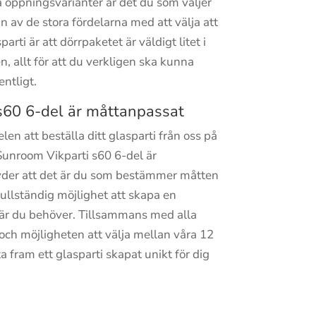
öppningsvarianter är det du som väljer
n av de stora fördelarna med att välja att
parti är att dörrpaketet är väldigt litet i
n, allt för att du verkligen ska kunna
ntligt.
s60 6-del är måttanpassat
len att beställa ditt glasparti från oss på
Sunroom Vikparti s60 6-del är
yder att det är du som bestämmer måtten
 fullständig möjlighet att skapa en
 är du behöver. Tillsammans med alla
ch möjligheten att välja mellan våra 12
 fram ett glasparti skapat unikt för dig