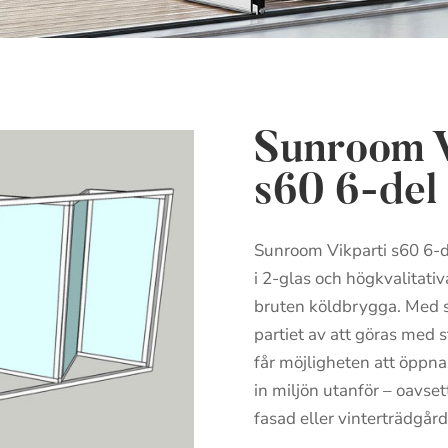
Sunroom V
s60 6-del
Sunroom Vikparti s60 6-de
i 2-glas och högkvalitati
bruten köldbrygga. Med si
partiet av att göras med 
får möjligheten att öppna
in miljön utanför – oavsett
fasad eller vinterträdgård