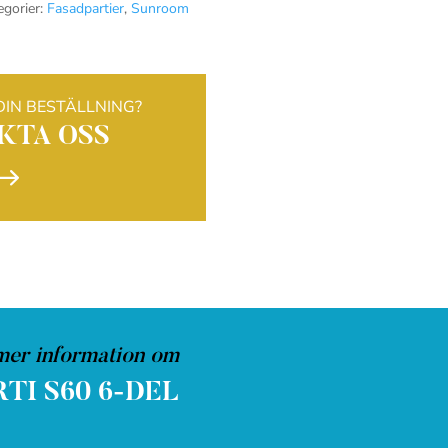
egorier:
Fasadpartier
,
Sunroom
DIN BESTÄLLNING?
KTA OSS
$
mer information om
TI S60 6-DEL