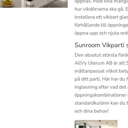
öppnas. Med sina många 
hur vikdörrarna ska gå. E
installera ett vikbart glas
förhållande till öppninge
öppna upp och njuta orde
Sunroom Vikparti 
Den absolut största förde
AllVy Uterum AB är att 
måttanpassat vilket bet
på ditt parti. Här har du
inglasning efter vad det
öppningskombinationer o
standardkulörer kan du ta
och dina behov!