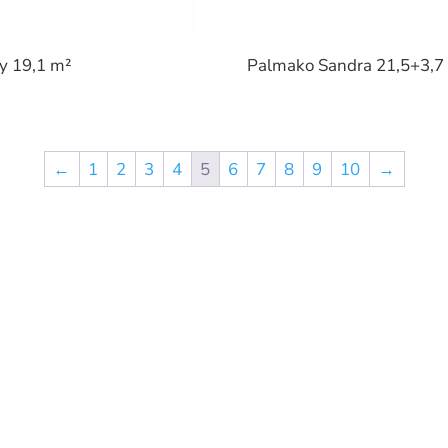
y 19,1 m²
Palmako Sandra 21,5+3,7
←
1
2
3
4
5
6
7
8
9
10
→