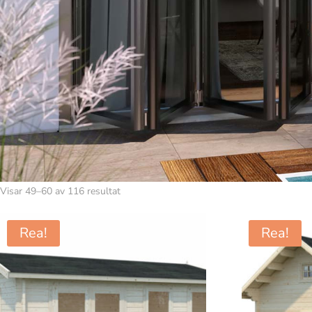
Visar 49–60 av 116 resultat
Rea!
Rea!