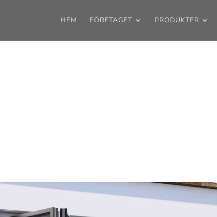
HEM
FÖRETAGET
PRODUKTER
Webbutik
 Här hittar du hela vårt sortiment. Har d
 oss direkt så kommer vi kunna hjälpa di