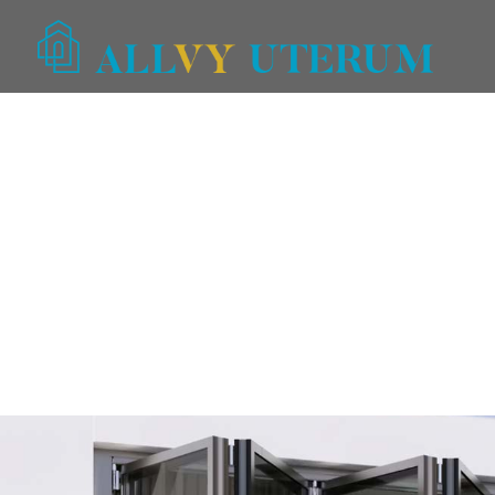
Välkommen till vår webbutik!
välkommen att kontakta