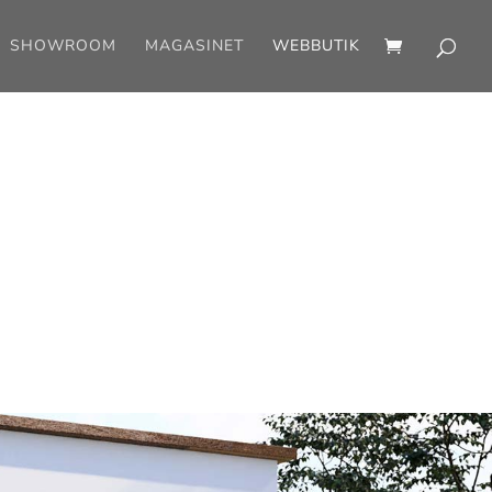
SHOWROOM
MAGASINET
WEBBUTIK
u några frågor är du givetvis
g med dina funderingar.