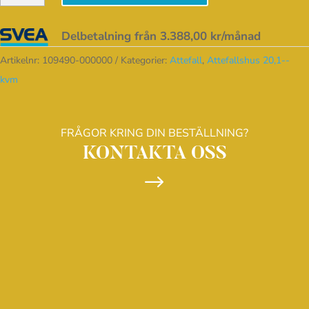
20,2
var:
är:
Delbetalning från
3.388,00
kr
/månad
m²
113.250,00 kr.
90.600,00 kr.
mängd
Artikelnr:
109490-000000
Kategorier:
Attefall
,
Attefallshus 20,1--
kvm
FRÅGOR KRING DIN BESTÄLLNING?
KONTAKTA OSS
$