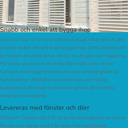
Snabb och enkel att bygga ihop
Caroline 20,2 m² är en knuttimrad stuga vilket gör att den
är både snabb och enkel att bygga ihop. Detta betyder att
du slipper använda skruv när du ska bygga upp väggarna.
För att du ska kunna skymma från insikt eller sol har
Caroline utvändiga fönsterluckor som smidigt glider på
metallskenor. Attefallshuset levereras som färdig
byggsats så det enda du behöver göra är att montera
enligt anvisningarna!
Levereras med fönster och dörr
Eftersom Caroline 20,2 m² är en färdig byggsats levereras
fönster och dörrar med från start. Den helglasade