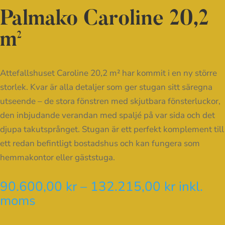
Palmako Caroline 20,2
m²
Attefallshuset Caroline 20,2 m² har kommit i en ny större
storlek. Kvar är alla detaljer som ger stugan sitt säregna
utseende – de stora fönstren med skjutbara fönsterluckor,
den inbjudande verandan med spaljé på var sida och det
djupa takutsprånget. Stugan är ett perfekt komplement till
ett redan befintligt bostadshus och kan fungera som
hemmakontor eller gäststuga.
Prisinter
90.600,00
kr
–
132.215,00
kr
inkl.
90.600,
moms
till