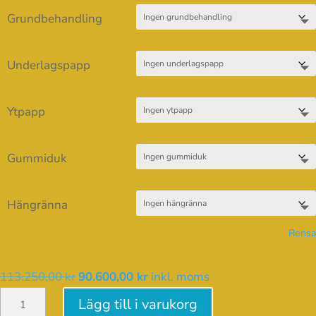
132.215
Grundbehandling
Underlagspapp
Ytpapp
Gummiduk
Hängränna
Rensa
Det
Det
113.250,00
kr
90.600,00
kr
inkl. moms
Palmako
ursprungliga
nuvarande
Lägg till i varukorg
Caroline
priset
priset