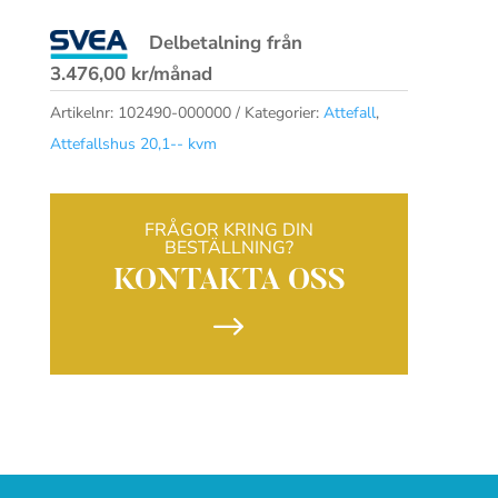
21,9+5,2
var:
är:
Delbetalning från
m²
116.250,00 kr.
93.000,00 kr.
3.476,00
kr
/månad
mängd
Artikelnr:
102490-000000
Kategorier:
Attefall
,
Attefallshus 20,1-- kvm
FRÅGOR KRING DIN
BESTÄLLNING?
KONTAKTA OSS
$