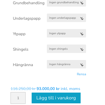
Grundbehandling
138.015,00 kr
Underlagspapp
Ytpapp
Shingels
Hängränna
Rensa
Det
Det
116.250,00
kr
93.000,00
kr
inkl. moms
Palmako
ursprungliga
nuvarande
Lägg till i varukorg
Irene
priset
priset