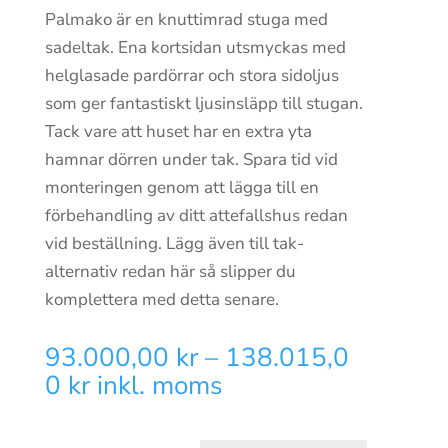
Palmako är en knuttimrad stuga med
sadeltak. Ena kortsidan utsmyckas med
helglasade pardörrar och stora sidoljus
som ger fantastiskt ljusinsläpp till stugan.
Tack vare att huset har en extra yta
hamnar dörren under tak. Spara tid vid
monteringen genom att lägga till en
förbehandling av ditt attefallshus redan
vid beställning. Lägg även till tak-
alternativ redan här så slipper du
komplettera med detta senare.
93.000,00
kr
–
138.015,0
Prisintervall:
0
kr
inkl. moms
93.000,00 kr
till