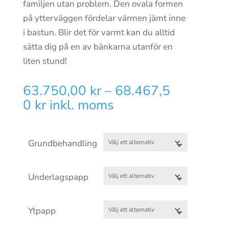
familjen utan problem. Den ovala formen
på ytterväggen fördelar värmen jämt inne
i bastun. Blir det för varmt kan du alltid
sätta dig på en av bänkarna utanför en
liten stund!
63.750,00
kr
–
68.467,5
Prisintervall:
0
kr
inkl. moms
63.750,00 kr
till
Grundbehandling
68.467,50 kr
Underlagspapp
Ytpapp