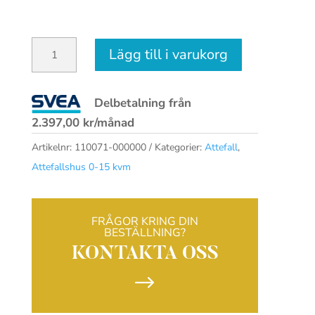
Palmako
Lägg till i varukorg
Anette
3+1,5
Delbetalning från
m²
2.397,00
kr
/månad
mängd
Artikelnr:
110071-000000
Kategorier:
Attefall
,
Attefallshus 0-15 kvm
FRÅGOR KRING DIN
BESTÄLLNING?
KONTAKTA OSS
$