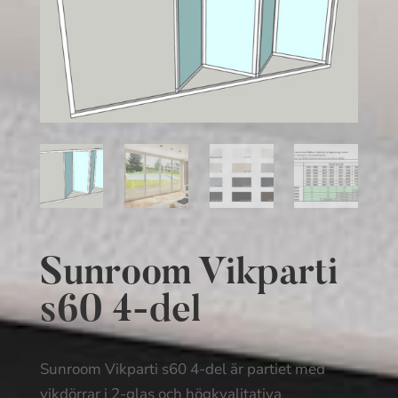
Sunroom Vikparti
s60 4-del
Sunroom Vikparti s60 4-del är partiet med
vikdörrar i 2-glas och högkvalitativa