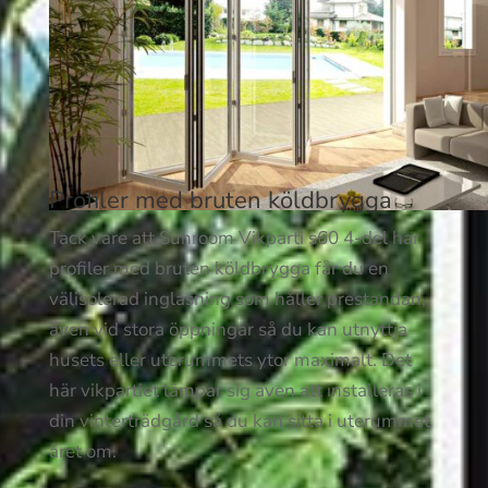
Profiler med bruten köldbrygga
Tack vare att Sunroom Vikparti s60 4-del har
profiler med bruten köldbrygga får du en
välisolerad inglasning som håller prestandan,
även vid stora öppningar så du kan utnyttja
husets eller uterummets ytor maximalt. Det
här vikpartiet lämpar sig även att installeras i
din vinterträdgård så du kan sitta i uterummet
året om.