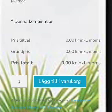
Max: 3000
* Denna kombination
Pris tillval
0,00
kr
inkl. moms
Grundpris
0,00
kr
inkl. moms
Pris totalt
0,00
kr
inkl. moms
Sunroom
Lägg till i varukorg
Vikparti
s60
4-
Artikelnr:
S13120404102
Kategorier:
Fasadpartier
,
del
Sunroom Vikparti s60
,
Vikpartier