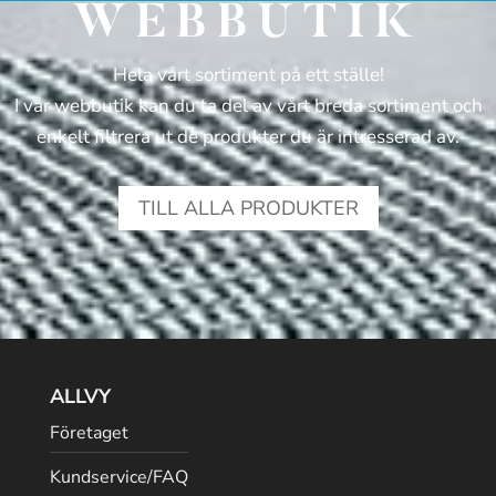
WEBBUTIK
Hela vårt sortiment på ett ställe!
I vår webbutik kan du ta del av vårt breda sortiment och
enkelt filtrera ut de produkter du är intresserad av.
TILL ALLA PRODUKTER
ALLVY
Företaget
Kundservice/FAQ