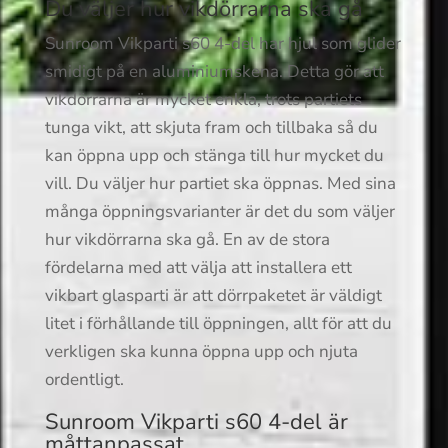
Du väljer hur vikdörrarna ska gå
Sunroom Vikparti s60 4-del har hjul som glider
smidigt på en aluminiumskena. Detta gör att
vikdörrarna är mycket enkla, trots partiets
tunga vikt, att skjuta fram och tillbaka så du
kan öppna upp och stänga till hur mycket du
vill. Du väljer hur partiet ska öppnas. Med sina
många öppningsvarianter är det du som väljer
hur vikdörrarna ska gå. En av de stora
fördelarna med att välja att installera ett
vikbart glasparti är att dörrpaketet är väldigt
litet i förhållande till öppningen, allt för att du
verkligen ska kunna öppna upp och njuta
ordentligt.
Sunroom Vikparti s60 4-del är
måttanpassat