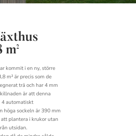
äxthus
8 m²
r kommit i en ny, större
3,8 m² är precis som de
regnerat trä och har 4 mm
skillnaden är att denna
h 4 automatiskt
en höga sockeln är 390 mm
att plantera i krukor utan
från utsidan.