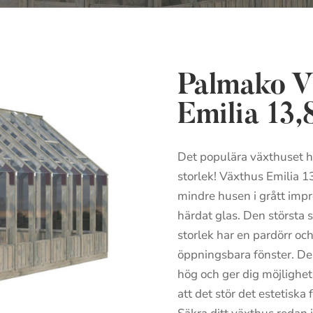
Palmako V
Emilia 13,
Det populära växthuset ha
storlek! Växthus Emilia 1
mindre husen i grått imp
härdat glas. Den största 
storlek har en pardörr oc
öppningsbara fönster. D
hög och ger dig möjlighet 
att det stör det estetiska 