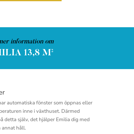
mer information om
IA 13,8 M²
er
har automatiska fönster som öppnas eller
eraturen inne i växthuset. Därmed
på detta själv, det hjälper Emilia dig med
 annat håll.