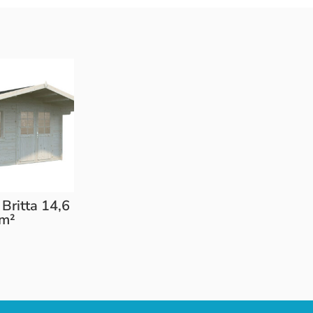
Britta 14,6
m²