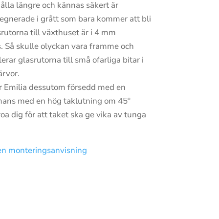
hålla längre och kännas säkert är
gnerade i grått som bara kommer att bli
utorna till växthuset är i 4 mm
s. Så skulle olyckan vara framme och
rar glasrutorna till små ofarliga bitar i
ärvor.
är Emilia dessutom försedd med en
mmans med en hög taklutning om 45º
oa dig för att taket ska ge vika av tunga
 en monteringsanvisning