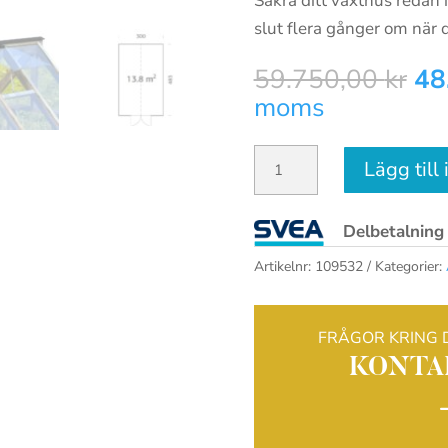
Säkra ditt växthus redan 
slut flera gånger om när 
De
59.750,00
kr
48
ur
moms
pri
var
Palmako
Lägg till
59
Växthus
Emilia
Delbetalning
13,8
Artikelnr:
109532
Kategorier:
m²
mängd
FRÅGOR KRING 
KONTA