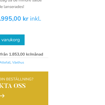
idag då de mindre sålde
de lanserades!
t
Det
.995,00
kr
inkl.
sprungliga
nuvarande
set
priset
:
är:
 i varukorg
.750,00 kr.
48.995,00 kr.
 från
1.853,00
kr
/månad
Attefall
,
Växthus
DIN BESTÄLLNING?
KTA OSS
$