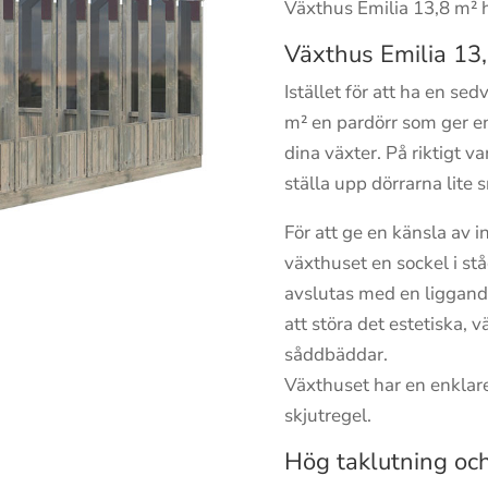
Växthus Emilia 13,8 m² 
Växthus Emilia 13,
Istället för att ha en se
m² en pardörr som ger en
dina växter. På riktigt
ställa upp dörrarna lite
För att ge en känsla av i
växthuset en sockel i s
avslutas med en liggande
att störa det estetiska, vä
såddbäddar.
Växthuset har en enklar
skjutregel.
Hög taklutning oc