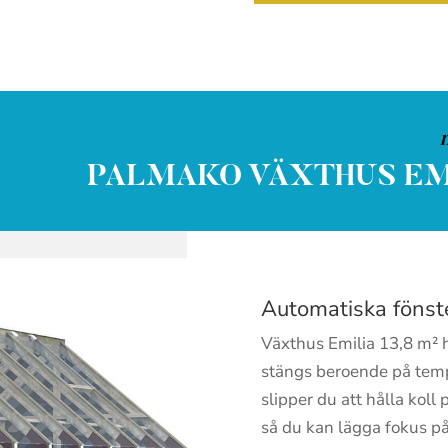
PALMAKO VÄXTHUS EMIL
Automatiska fönst
Växthus Emilia 13,8 m² 
stängs beroende på temp
slipper du att hålla koll 
så du kan lägga fokus på