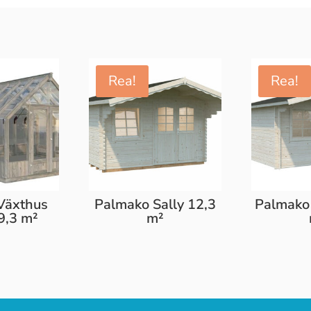
Rea!
Rea!
Växthus
Palmako Sally 12,3
Palmako 
9,3 m²
m²